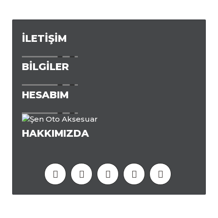
İLETIŞIM
BILGILER
HESABIM
HAKKIMIZDA
Ortaklık Programı
Hediye Çeki
Markalar
Site