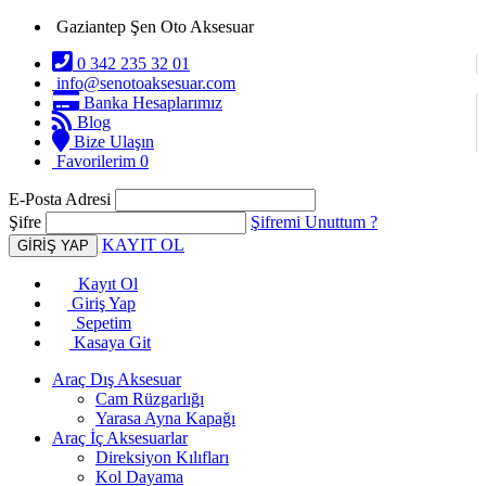
Gaziantep Şen Oto Aksesuar
0 342 235 32 01
info@senotoaksesuar.com
Banka Hesaplarımız
Blog
Bize Ulaşın
Favorilerim
0
E-Posta Adresi
Şifre
Şifremi Unuttum ?
KAYIT OL
Kayıt Ol
Giriş Yap
Sepetim
Kasaya Git
Araç Dış Aksesuar
Cam Rüzgarlığı
Yarasa Ayna Kapağı
Araç İç Aksesuarlar
Direksiyon Kılıfları
Kol Dayama