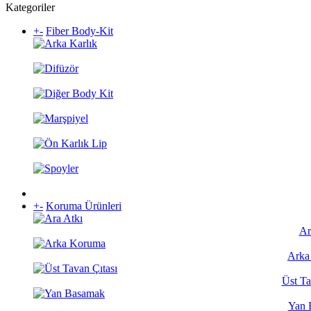
Kategoriler
+
-
Fiber Body-Kit
+
-
Koruma Ürünleri
Ar
Arka
Üst Ta
Yan 