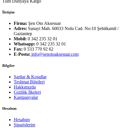
Tüm Dünyaya Kargo
İletişim
Firma:
Şen Oto Aksesuar
Adres:
Sanayi Mah. 60033 Nolu Cad. No:10 Şehitkamil /
Gaziantep
Mobil:
0 342 235 32 01
Whatsapp:
0 342 235 32 01
Fax:
0 533 770 92 62
E-Posta:
info@senotoaksesuar.com
Bilgiler
Şartlar & Koşullar
Teslimat Bilgileri
Hakkımızda
Gizlilik İlkeleri
Kampanyalar
Hesabım
Hesabım
Siparişlerim