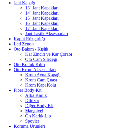
Jant Kapağı
13'' Jant Kapakları
14'' Jant Kapakları
15'' Jant Kapakları
16'' Jant Kapakları
17'' Jant Kapakları
Jant Lastik Aksesuarları
Kaput Rüzgarlığı
Led Zenon
Oto Bakım - Kışlık
Kar Zinciri ve Kar Çorabı
Oto Cam Sileceği
Oto Koltuk Kılıfı
Oto Krom Aksesuarları
Krom Ayna Kapağı
Krom Cam Çıtası
Krom Kapı Kolu
Fiber Body-Kit
Arka Karlık
Difüzör
Diğer Body Kit
Marşpiyel
Ön Karlık Lip
Spoyler
Koruma Ürünleri